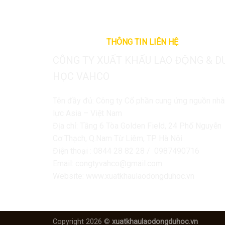
THÔNG TIN LIÊN HỆ
CÔNG TY XUẤT KHẨU LAO ĐỘNG & D
HỌC VAHCO
Tên đầy đủ: Công ty Cổ phần cung ứng nguồn nhâ
lực Asia – Việt Nam
Địa chỉ: Tầng 6 Tòa Golden Field, 24 Phố Nguyễn
Cơ Thạch, Q.Nam Từ Liêm, TP Hà Nội
Điện thoại : 0844 28 82 28 / 0987490716
Email: congtyvahco@gmail.com
Website: www.xuatkhaulaodongduhoc.vn
Copyright 2026 ©
xuatkhaulaodongduhoc.vn