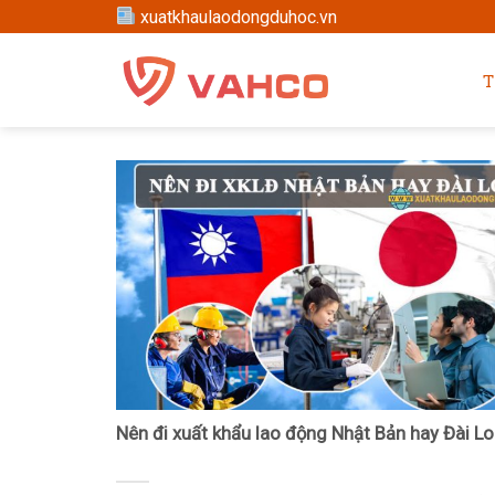
Skip
xuatkhaulaodongduhoc.vn
to
content
T
Nên đi xuất khẩu lao động Nhật Bản hay Đài L