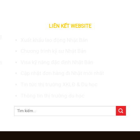
LIÊN KẾT WEBSITE
U
Xuất khẩu lao động Nhật Bản
Chương trình kỹ sư Nhật Bản
Visa kỹ năng đặc định Nhật Bản
n
Cập nhật đơn hàng đi Nhật mới nhất
Tin tức thị trường XKLĐ & Du học
Thông tin thị trường du học