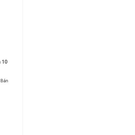
m 10
 Bản