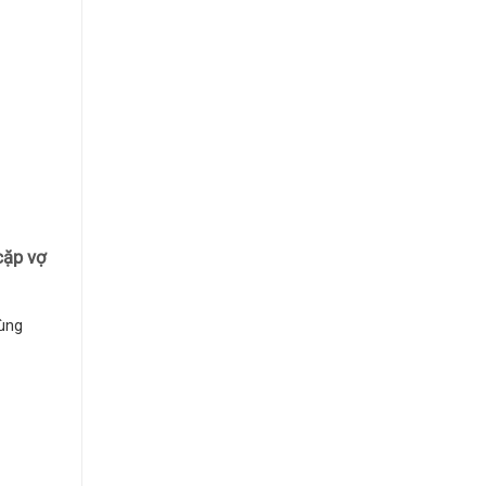
cặp vợ
ùng