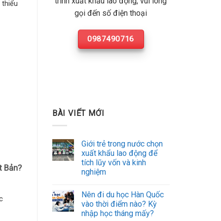
trình xuất khẩu lao động, vui lòng
 thiểu
gọi đến số điện thoại
0987490716
BÀI VIẾT MỚI
Giới trẻ trong nước chọn
xuất khẩu lao động để
tích lũy vốn và kinh
t Bản?
nghiệm
Nên đi du học Hàn Quốc
c
vào thời điểm nào? Kỳ
nhập học tháng mấy?