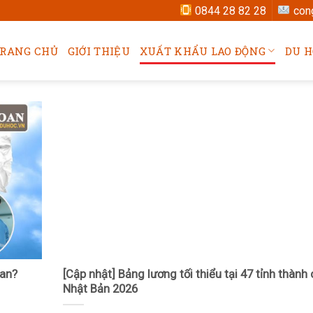
0844 28 82 28
con
RANG CHỦ
GIỚI THIỆU
XUẤT KHẨU LAO ĐỘNG
DU H
oan?
[Cập nhật] Bảng lương tối thiểu tại 47 tỉnh thành
Nhật Bản 2026