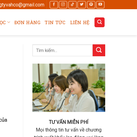
gtyvahco@gmail.com
ỌC
ĐƠN HÀNG
TIN TỨC
LIÊN HỆ
 của
TƯ VẤN MIỄN PHÍ
Mọi thông tin tư vấn về chương