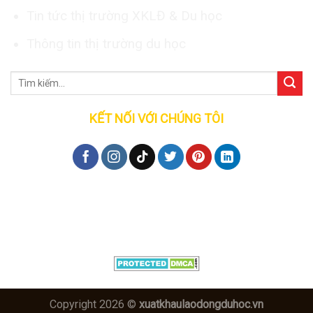
Tin tức thị trường XKLĐ & Du học
Thông tin thị trường du học
KẾT NỐI VỚI CHÚNG TÔI
Đăng ký tư vấn
Copyright 2026 ©
xuatkhaulaodongduhoc.vn