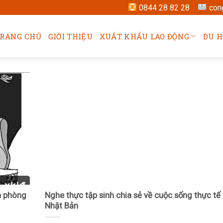
0844 28 82 28
con
RANG CHỦ
GIỚI THIỆU
XUẤT KHẨU LAO ĐỘNG
DU H
h phòng
Nghe thực tập sinh chia sẻ về cuộc sống thực tế 
Nhật Bản