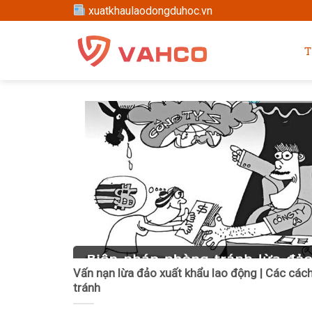
Skip
xuatkhaulaodongduhoc.vn
to
content
T
Vấn nạn lừa đảo xuất khẩu lao động | Các các
tránh