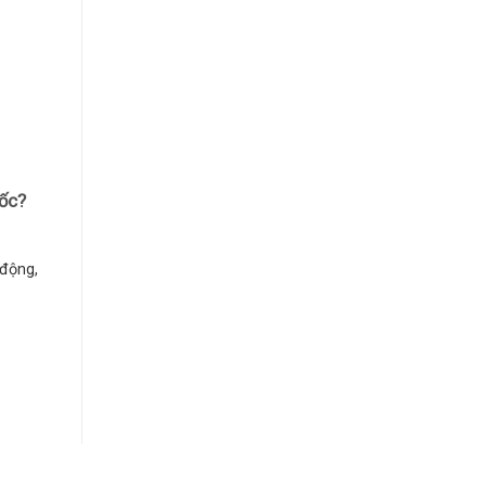
uốc?
động,