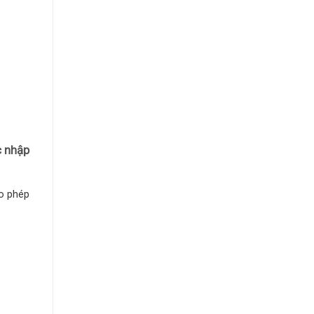
c nhập
ho phép