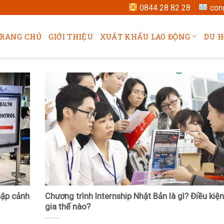
0844 28 82 28
con
RANG CHỦ
GIỚI THIỆU
XUẤT KHẨU LAO ĐỘNG
DU H
hập cảnh
Chương trình Internship Nhật Bản là gì? Điều kiệ
gia thế nào?