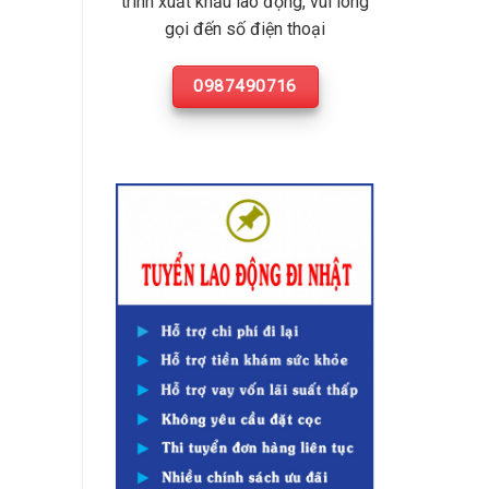
trình xuất khẩu lao động, vui lòng
gọi đến số điện thoại
0987490716