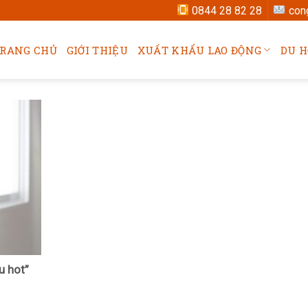
0844 28 82 28
con
RANG CHỦ
GIỚI THIỆU
XUẤT KHẨU LAO ĐỘNG
DU H
u hot”