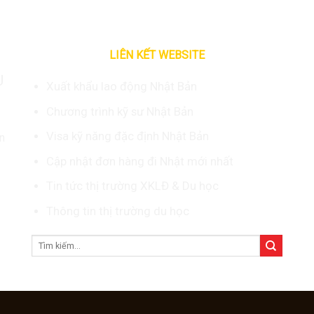
LIÊN KẾT WEBSITE
U
Xuất khẩu lao động Nhật Bản
Chương trình kỹ sư Nhật Bản
Visa kỹ năng đặc định Nhật Bản
n
Cập nhật đơn hàng đi Nhật mới nhất
Tin tức thị trường XKLĐ & Du học
Thông tin thị trường du học