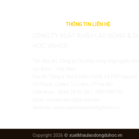
THÔNG TIN LIÊN HỆ
CÔNG TY XUẤT KHẨU LAO ĐỘNG & D
HỌC VAHCO
Tên đầy đủ: Công ty Cổ phần cung ứng nguồn nhâ
lực Asia – Việt Nam
Địa chỉ: Tầng 6 Tòa Golden Field, 24 Phố Nguyễn
Cơ Thạch, Q.Nam Từ Liêm, TP Hà Nội
Điện thoại : 0844 28 82 28 / 0987490716
Email: congtyvahco@gmail.com
Website: www.xuatkhaulaodongduhoc.vn
Copyright 2026 ©
xuatkhaulaodongduhoc.vn