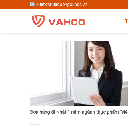
Skip
xuatkhaulaodongduhoc.vn
to
content
T
Đơn hàng đi Nhật 1 năm ngành thực phẩm “siê