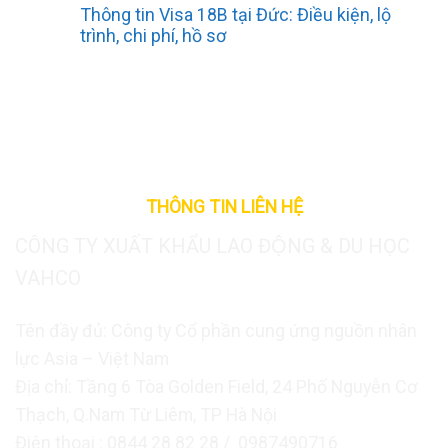
Thông tin Visa 18B tại Đức: Điều kiện, lộ
trình, chi phí, hồ sơ
THÔNG TIN LIÊN HỆ
CÔNG TY XUẤT KHẨU LAO ĐỘNG & DU HỌC
VAHCO
Tên đầy đủ: Công ty Cổ phần cung ứng nguồn nhân
lực Asia – Việt Nam
Địa chỉ: Tầng 6 Tòa Golden Field, 24 Phố Nguyễn Cơ
Thạch, Q.Nam Từ Liêm, TP Hà Nội
Điện thoại : 0844 28 82 28 / 0987490716