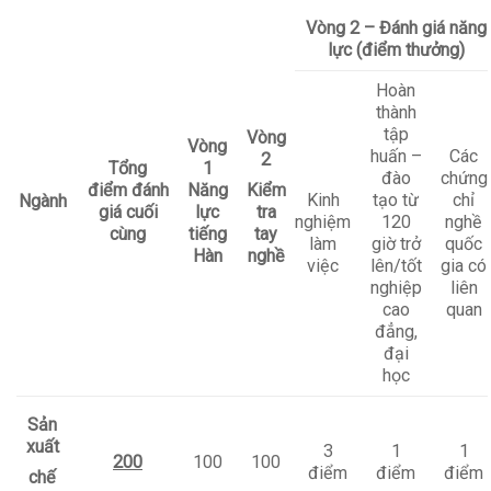
Vòng 2 – Đánh giá năng
lực (điểm thưởng)
Hoàn
thành
tập
Vòng
Vòng
huấn –
Các
2
Tổng
1
đào
chứng
điểm
đánh
Năng
Kiểm
Kinh
tạo từ
chỉ
Ngành
giá cuối
lực
tra
nghiệm
120
nghề
cùng
tiếng
tay
làm
giờ trở
quốc
Hàn
nghề
việc
lên/tốt
gia có
nghiệp
liên
cao
quan
đẳng,
đại
học
Sản
xuất
3
1
1
200
100
100
điểm
điểm
điểm
chế