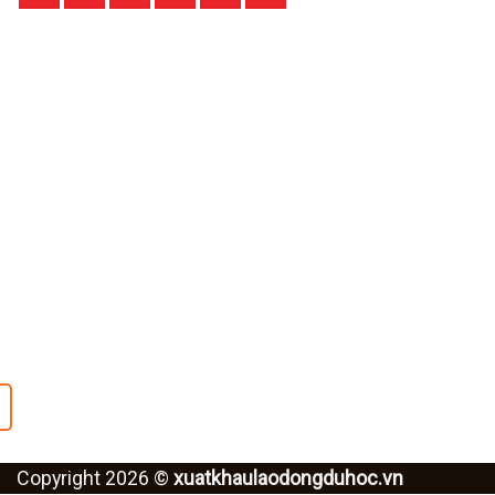
Đăng ký tư vấn
Copyright 2026 ©
xuatkhaulaodongduhoc.vn