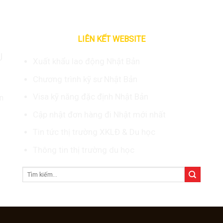
LIÊN KẾT WEBSITE
U
Xuất khẩu lao động Nhật Bản
Chương trình kỹ sư Nhật Bản
Visa kỹ năng đặc định Nhật Bản
n
Cập nhật đơn hàng đi Nhật mới nhất
Tin tức thị trường XKLĐ & Du học
Thông tin thị trường du học