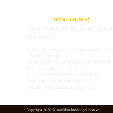
THÔNG TIN LIÊN HỆ
CÔNG TY XUẤT KHẨU LAO ĐỘNG & D
HỌC VAHCO
Tên đầy đủ: Công ty Cổ phần cung ứng nguồn nhâ
lực Asia – Việt Nam
Địa chỉ: Tầng 6 Tòa Golden Field, 24 Phố Nguyễn
Cơ Thạch, Q.Nam Từ Liêm, TP Hà Nội
Điện thoại : 0844 28 82 28 / 0987490716
Email: congtyvahco@gmail.com
Website: www.xuatkhaulaodongduhoc.vn
Copyright 2026 ©
xuatkhaulaodongduhoc.vn