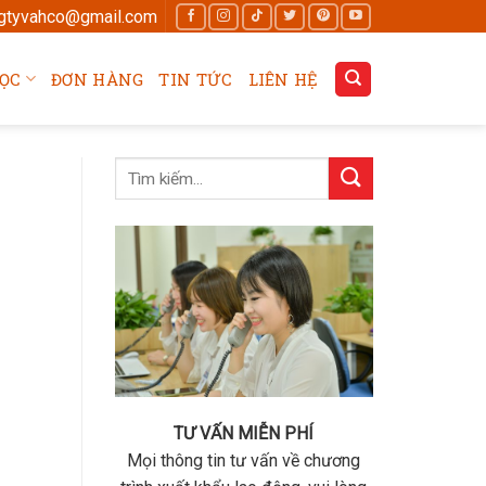
gtyvahco@gmail.com
ỌC
ĐƠN HÀNG
TIN TỨC
LIÊN HỆ
TƯ VẤN MIỄN PHÍ
Mọi thông tin tư vấn về chương