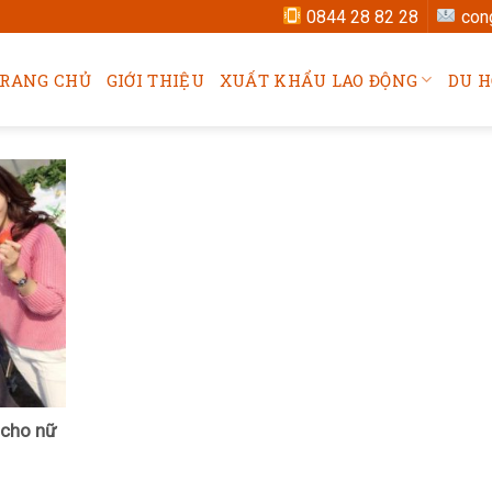
0844 28 82 28
con
RANG CHỦ
GIỚI THIỆU
XUẤT KHẨU LAO ĐỘNG
DU H
 cho nữ