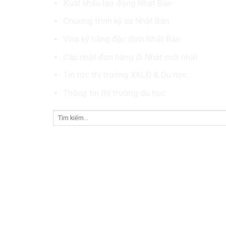
Xuất khẩu lao động Nhật Bản
Chương trình kỹ sư Nhật Bản
Visa kỹ năng đặc định Nhật Bản
Cập nhật đơn hàng đi Nhật mới nhất
Tin tức thị trường XKLĐ & Du học
Thông tin thị trường du học