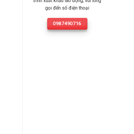
trình xuất khẩu lao động, vui lòng
gọi đến số điện thoại
0987490716