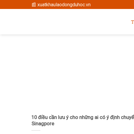
Skip
📰 xuatkhaulaodongduhoc.vn
to
content
10 điều cần lưu ý cho những ai có ý định chuy
Sinagpore