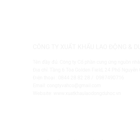
CÔNG TY XUẤT KHẨU LAO ĐỘNG & D
Tên đầy đủ: Công ty Cổ phần cung ứng nguồn nhâ
Địa chỉ: Tầng 6 Tòa Golden Field, 24 Phố Nguyễ
Điện thoại : 0844 28 82 28 / 0987490716
Email: congtyvahco@gmail.com
Website: www.xuatkhaulaodongduhoc.vn