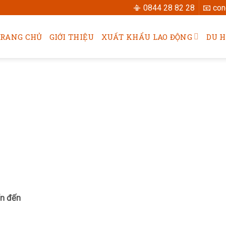
📳 0844 28 82 28
📧 co
TRANG CHỦ
GIỚI THIỆU
XUẤT KHẨU LAO ĐỘNG
DU 
ển đến