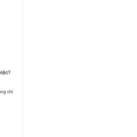
việc?
ông chỉ