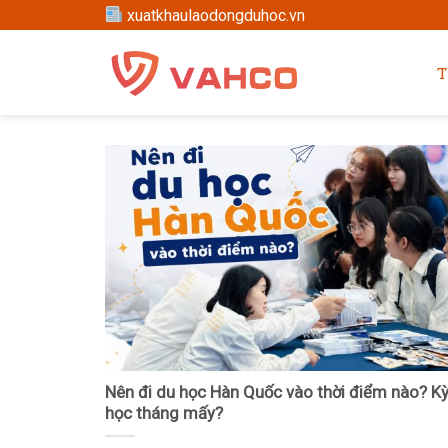
Skip
xuatkhaulaodongduhoc.vn
to
content
T
Nên đi du học Hàn Quốc vào thời điểm nào? K
học tháng mấy?