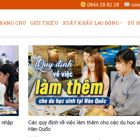
0844 28 82 28
con
RANG CHỦ
GIỚI THIỆU
XUẤT KHẨU LAO ĐỘNG
DU H
ỳ nhập
Các quy định về việc làm thêm cho các du học si
Hàn Quốc