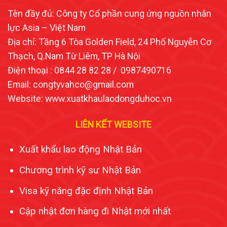
Tên đầy đủ: Công ty Cổ phần cung ứng nguồn nhân
lực Asia – Việt Nam
Địa chỉ: Tầng 6 Tòa Golden Field, 24 Phố Nguyễn Cơ
Thạch, Q.Nam Từ Liêm, TP Hà Nội
Điện thoại : 0844 28 82 28 / 0987490716
Email: congtyvahco@gmail.com
Website: www.xuatkhaulaodongduhoc.vn
LIÊN KẾT WEBSITE
Xuất khẩu lao động Nhật Bản
Chương trình kỹ sư Nhật Bản
Visa kỹ năng đặc định Nhật Bản
Cập nhật đơn hàng đi Nhật mới nhất