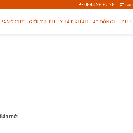
📳 0844 28 82 28
📧 co
TRANG CHỦ
GIỚI THIỆU
XUẤT KHẨU LAO ĐỘNG
DU 
 Bản mới