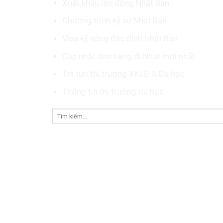
Xuất khẩu lao động Nhật Bản
Chương trình kỹ sư Nhật Bản
Visa kỹ năng đặc định Nhật Bản
Cập nhật đơn hàng đi Nhật mới nhất
Tin tức thị trường XKLĐ & Du học
Thông tin thị trường du học