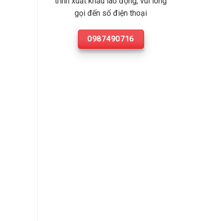
trình xuất khẩu lao động, vui lòng
gọi đến số điện thoại
0987490716