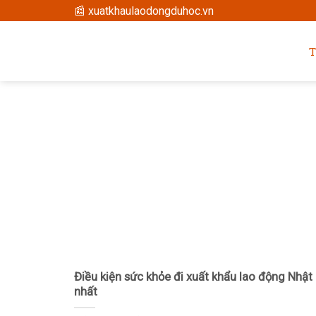
Skip
📰 xuatkhaulaodongduhoc.vn
to
content
Điều kiện sức khỏe đi xuất khẩu lao động Nhật
nhất