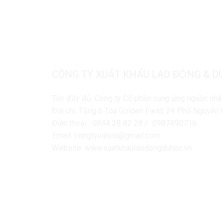
CÔNG TY XUẤT KHẨU LAO ĐỘNG & D
Tên đầy đủ: Công ty Cổ phần cung ứng nguồn nhâ
Địa chỉ: Tầng 6 Tòa Golden Field, 24 Phố Nguyễ
Điện thoại : 0844 28 82 28 / 0987490716
Email: congtyvahco@gmail.com
Website: www.xuatkhaulaodongduhoc.vn