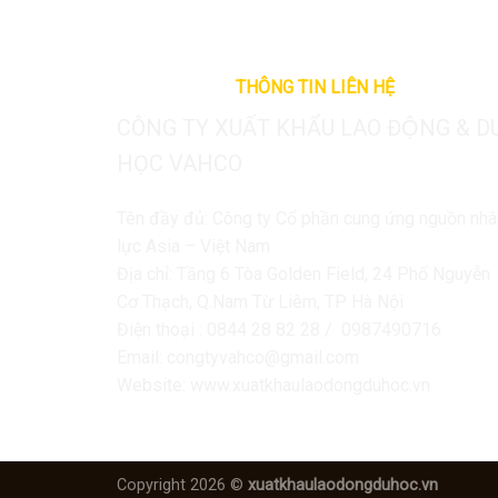
THÔNG TIN LIÊN HỆ
CÔNG TY XUẤT KHẨU LAO ĐỘNG & D
HỌC VAHCO
Tên đầy đủ: Công ty Cổ phần cung ứng nguồn nhâ
lực Asia – Việt Nam
Địa chỉ: Tầng 6 Tòa Golden Field, 24 Phố Nguyễn
Cơ Thạch, Q.Nam Từ Liêm, TP Hà Nội
Điện thoại : 0844 28 82 28 / 0987490716
Email: congtyvahco@gmail.com
Website: www.xuatkhaulaodongduhoc.vn
Copyright 2026 ©
xuatkhaulaodongduhoc.vn