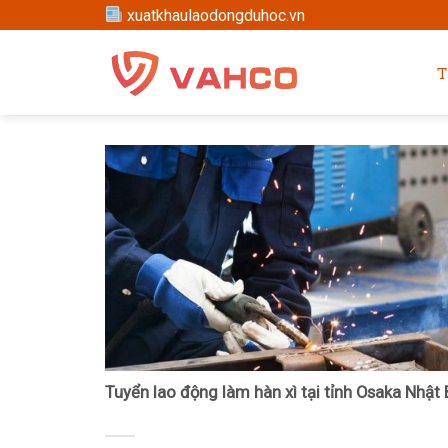
Skip
xuatkhaulaodongduhoc.vn
to
content
T
Tuyển lao động làm hàn xì tại tỉnh Osaka Nhật