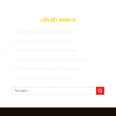
LIÊN KẾT WEBSITE
U
Xuất khẩu lao động Nhật Bản
Chương trình kỹ sư Nhật Bản
Visa kỹ năng đặc định Nhật Bản
n
Cập nhật đơn hàng đi Nhật mới nhất
Tin tức thị trường XKLĐ & Du học
Thông tin thị trường du học