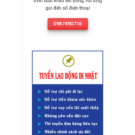
trình xuất khẩu lao động, vui lòng
gọi đến số điện thoại
0987490716