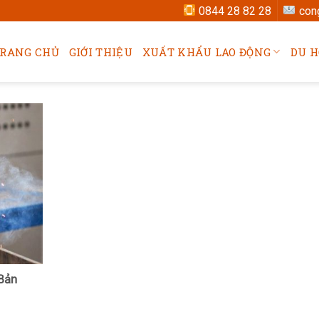
0844 28 82 28
con
RANG CHỦ
GIỚI THIỆU
XUẤT KHẨU LAO ĐỘNG
DU H
 Bản