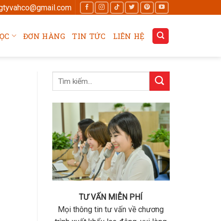
gtyvahco@gmail.com
ỌC
ĐƠN HÀNG
TIN TỨC
LIÊN HỆ
TƯ VẤN MIỄN PHÍ
Mọi thông tin tư vấn về chương